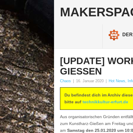
MAKERSPA
DER
[UPDATE] WOR
GIESSEN
Chaos
|
16. Januar 2020
|
Hot News
,
In
Du befindest dich im Archiv dies
bitte auf
technikkultur-erfurt.de
Aus organisatorischen Gründen entfäll
zum Kunstharz-Gießen am Freitag und es
am
Samstag den 25.01.2020 um 10: