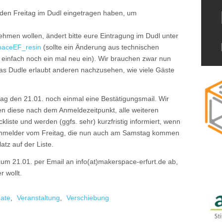
für den Freitag im Dudl eingetragen haben, um
ehmen wollen, ändert bitte eure Eintragung im Dudl unter
spaceEF_resin
(sollte ein Änderung aus technischen
h einfach noch ein mal neu ein). Wir brauchen zwar nun
s Dudle erlaubt anderen nachzusehen, wie viele Gäste
tag den 21.01. noch einmal eine Bestätigungsmail. Wir
en diese nach dem Anmeldezeitpunkt, alle weiteren
ste und werden (ggfs. sehr) kurzfristig informiert, wenn
 Anmelder vom Freitag, die nun auch am Samstag kommen
atz auf der Liste.
 zum 21.01. per Email an info(at)makerspace-erfurt.de ab,
 wollt.
ate
,
Veranstaltung
,
Verschiebung