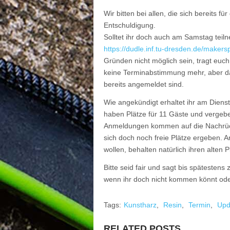
Wir bitten bei allen, die sich bereits 
Entschuldigung.
Solltet ihr doch auch am Samstag teiln
https://dudle.inf.tu-dresden.de/maker
Gründen nicht möglich sein, tragt euc
keine Terminabstimmung mehr, aber da
bereits angemeldet sind.
Wie angekündigt erhaltet ihr am Diens
haben Plätze für 11 Gäste und vergeb
Anmeldungen kommen auf die Nachrückli
sich doch noch freie Plätze ergeben.
wollen, behalten natürlich ihren alten Pl
Bitte seid fair und sagt bis spätestens
wenn ihr doch nicht kommen könnt oder
Tags:
Kunstharz
,
Resin
,
Termin
,
Upd
RELATED POSTS