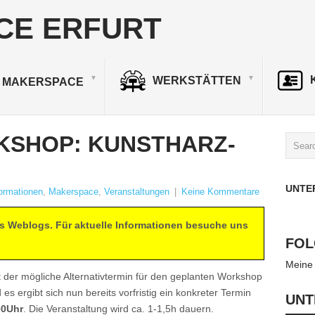
CE ERFURT
WERKSTÄTTEN
 MAKERSPACE
KSHOP: KUNSTHARZ-
UNTE
formationen
,
Makerspace
,
Veranstaltungen
|
Keine Kommentare
es Weblogs. Für aktuelle Informationen besuche uns
FOL
Meine
t der mögliche Alternativtermin für den geplanten Workshop
 ergibt sich nun bereits vorfristig ein konkreter Termin
UNT
00Uhr
. Die Veranstaltung wird ca. 1-1,5h dauern.